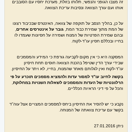
זה מצבו הגופני והנפשי, תלותו בזולת, מערכת יחסיו עם הסובבים
אותו ועם עורך הצוואה ונסיבות עריכת הצוואה.
על כן, בהליך הנסב על תוקפה של צוואה, האינטרס שבכיבוד רצונו
של המת מתוך שמירת כבוד המת,
גובר על אינטרסים אחרים
,
ובהם שמירת הפרטיות של המנוח ושמירה על חסיונות שעמדו לו
בחייו ובכללם חסיון עו”ד-לקוח.
המסקנה היא כי אין מקום לקביעה גורפת כי המידע והמסמכים
שבידי עורך הדין שטיפל בהכנת הצוואה חוסים תחת חיסיון
עו”ד-לקוח ואין לגלותם מאחר שהמנוח, בחייו, לא ויתר על החיסיון.
בקשה לחיוב עו”ד למסור עדות ולהמציא מסמכים תוכרע על פי
הרלוונטיות של העדות והמסמכים לשאלות השנויות במחלוקת
,
והכל על פי דיני הראיות הכלליים.
נקבע כי יש להסיר את החיסיון ביחס למסמכים המצויים אצל עוה”ד
בקשר עם עריכת צוואתה של המנוחה.
ניתן 27.01.2016