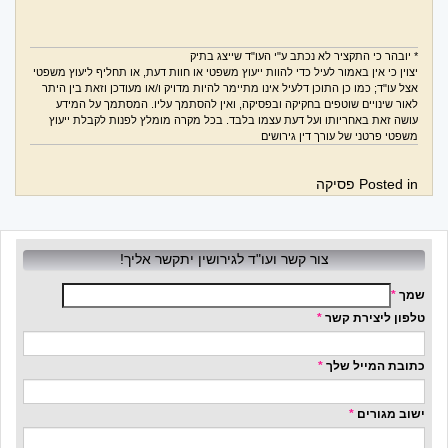
* יובהר כי התקציר לא נכתב ע"י העו"ד שייצג בתיק
יצוין כי אין באמור לעיל כדי להוות ייעוץ משפטי או חוות דעת, או תחליף ליעוץ משפטי
אצל עו"ד; כמו כן התוכן דלעיל אינו מתיימר להיות מדויק ו/או מעודכן וזאת בין היתר
לאור שינויים שוטפים בחקיקה ובפסיקה, ואין להסתמך עליו. המסתמך על המידע
עושה זאת באחריותו ועל דעת עצמו בלבד. בכל מקרה מומלץ לפנות לקבלת ייעוץ
משפטי פרטני של עורך דין גירושים
Posted in
פסיקה
צור קשר ועו"ד לגירושין יתקשר אליך!
שמך
*
טלפון ליצירת קשר
*
כתובת המייל שלך
*
ישוב מגורים
*