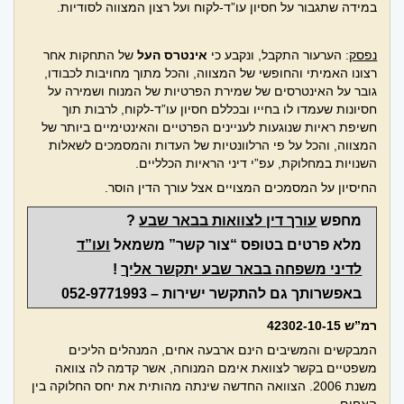
במידה שתגבור על חסיון עו”ד-לקוח ועל רצון המצווה לסודיות.
נפסק
: הערעור התקבל, ונקבע כי
אינטרס העל
של התחקות אחר
רצונו האמיתי והחופשי של המצווה, והכל מתוך מחויבות לכבודו,
גובר על האינטרסים של שמירת הפרטיות של המנוח ושמירה על
חסיונות שעמדו לו בחייו ובכללם חסיון עו”ד-לקוח, לרבות תוך
חשיפת ראיות שנוגעות לעניינים הפרטיים והאינטימיים ביותר של
המצווה, והכל על פי הרלוונטיות של העדות והמסמכים לשאלות
השנויות במחלוקת, עפ”י דיני הראיות הכלליים.
החיסיון על המסמכים המצויים אצל עורך הדין הוסר.
מחפש
עורך דין לצוואות בבאר שבע
?
מלא פרטים בטופס “צור קשר” משמאל
ועו”ד
לדיני משפחה בבאר שבע יתקשר אליך
!
באפשרותך גם להתקשר ישירות –
052-9771993
רמ”ש 42302-10-15
המבקשים והמשיבים הינם ארבעה אחים, המנהלים הליכים
משפטיים בקשר לצוואת אימם המנוחה, אשר קדמה לה צוואה
משנת 2006. הצוואה החדשה שינתה מהותית את יחס החלוקה בין