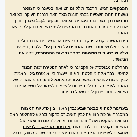
האחים.
המבקשים הגישו התנגדות לקיום הצוואה, בטענה כי הצוואה
נעשתה תחת השפעה בלתי הוגנת מצד האח הנהנה העיקרי בצוואה
החדשה תוך מעורבות בעשיית הצוואה, וביקשו לקבל מעורך הדין
את כל המסמכים והתכתובת הנוגעים לשתי הצוואות והן לגבי האב
המנוח.
בית המשפט קמא פסק כי המבקשים או המשיבים אינם יכולים
להיות אלו שיוותרו בשם המנוחים על
חיסיון עו”ד-לקוח
, ומשעה
ש
לא שוכנע בית המשפט בדבר נחיצות המסמכים
, דחה את
הבקשה.
ההחלטה מבוססת על הקביעה כי לאחר הפטירה זכות המנוח
לחיסיון כבר אינה מוחלטת והאיזון ייעשה בין אינטרס גילוי האמת
לבין הזכות לפרטיות כאשר
נקודת המוצא לאיזון
תהא עמדתו של
המנוח לעניין זה במהלך חייו, וככל שרצונו לשמור על נושא עריכת
הצוואה חסוי, יינתן לכך משקל רב יותר.
בערעור למחוזי בבאר שבע
נבחן האיזון בין פרטיות המצווה
במסגרת עריכת הצוואה לבין האינטרס לחקור ולהגיע להחלטה האם
הצוואה משקפת את “רצונו הנחזה” או את “רצונו החופשי” של
המצווה. נקבע כי כדי לברר זאת,
אין מנוס מהיזקקות לראיות
שנוגעות לעניינים הפרטיים והאינטימיים ביותר
של המצווה, ובכלל