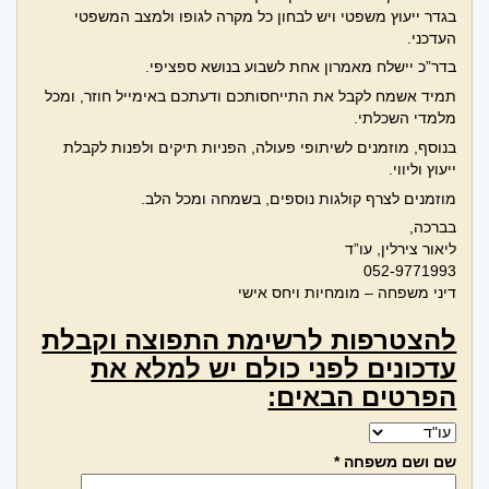
בגדר ייעוץ משפטי ויש לבחון כל מקרה לגופו ולמצב המשפטי
העדכני.
בדר”כ יישלח מאמרון אחת לשבוע בנושא ספציפי.
תמיד אשמח לקבל את התייחסותכם ודעתכם באימייל חוזר, ומכל
מלמדי השכלתי.
בנוסף, מוזמנים לשיתופי פעולה, הפניות תיקים ולפנות לקבלת
ייעוץ וליווי.
מוזמנים לצרף קולגות נוספים, בשמחה ומכל הלב.
בברכה,
ליאור צירלין, עו”ד
052-9771993
דיני משפחה – מומחיות ויחס אישי
להצטרפות לרשימת התפוצה וקבלת
עדכונים לפני כולם יש למלא את
הפרטים הבאים:
שם ושם משפחה *