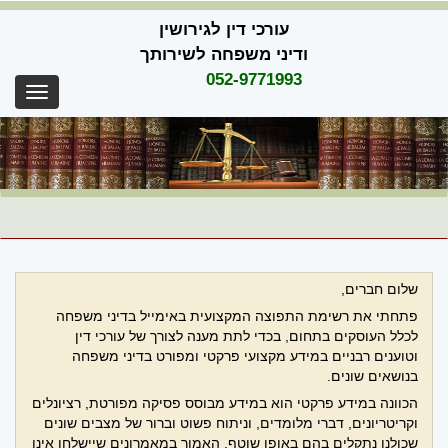
Skip
עורכי דין לגירושין
to
content
ודיני משפחה לשירותך
052-9771993
oggle
gation
שלום חברים,
פתחתי את רשימת התפוצה המקצועית באימייל בדיני משפחה
לכלל העוסקים בתחום, בכדי לתת מענה לצורך של עורכי דין
וטוענים רבניים במידע מקצועי פרקטי ומפורט בדיני משפחה
בנושאים שונים.
הכוונה במידע פרקטי הוא במידע מבוסס פסיקה מפורטת, רציונלים
וקריטריונים, דברי מלומדים, וניתוח פשוט וברור של מצבים שונים
שכולנו נתקלים בהם באופן שוטף. האמור במאמרונים שיישלחו אינו