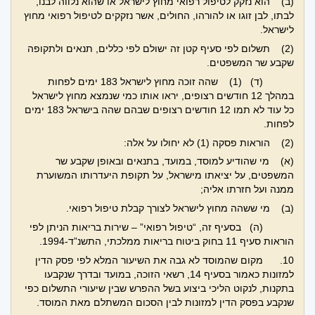
(ב) הוא נזקק לטיפול רפואי מחוץ לישראל או שהוא נלווה לבנו,
לבתו, לבן זוגו או להורהו, החולים, אשר נזקקים לטיפול רפואי מחוץ
לישראל.
(2) תשלום לפי סעיף קטן זה ישולם לפי כללים, תנאים ולתקופה
שקבע שר המשפטים.
(ד) (1) שהה זוכה מחוץ לישראל 183 ימים לפחות
במהלך 12 חודשים רצופים, יראו אותו כמי שנמצא מחוץ לישראל
כל עוד לא תמו 12 חודשים רצופים שבהם שהה בישראל 183 ימים
לפחות.
(2) הוראות פסקה (1) לא יחולו על אלה:
(א) מי שהודיע למוסד, במועד, בתנאים ובאופן שקבע שר
המשפטים, על יציאתו מישראל, על תקופת היעדרותו המשוערת
ממנה ועל חזרתו אליה;
(ב) מי ששהה מחוץ לישראל לצורך קבלת טיפול רפואי.
(ה) בסעיף זה, “טיפול רפואי” – שירות בריאות הניתן לפי
הוראות סעיף 11 בחוק ביטוח בריאות ממלכתי, התשנ”ד-1994.
10.
מקום שהמוסד לא גבה את השיעור המלא לפי פסק הדין
למזונות כאמור בסעיף 14, רשאי הזוכה, במועד ובדרך שנקבעו
בתקנות, לנקוט הליכי ביצוע בשל ההפרש שבין שיעורי התשלום כפי
שנקבע בפסק הדין למזונות לבין הסכום המשתלם מאת המוסד.