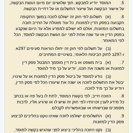
5.
המוסד יודיע למבקש, תוך שלושים יום מיום הגשת הבקשה,
על אישור הבקשה ועל שיעור התשלום או על דחיית הבקשה.
6.
(א) תשלום לפי חוק זה ישולם לזוכה במשך התקופה
הקבועה בפסק הדין למזונות, כל עוד מוטלת על החייב חובה
בתשלום המזונות, אולם לא ישולם למפרע אלא עד היום שנקבע
בפסק הדין או עד שנה אחת לפני יום הגשת הבקשה למוסד, הכל
לפי המאוחר.
(ב) על תשלום לפי חוק זה יחולו הוראות סעיפים 297א
ו-297ב לחוק הביטוח הלאומי, בשינויים המחויבים.
7.
(א) בית משפט או בית דין מוסמך המבטל פסק דין
למזונות או משנה את תכנו, יודיע על כך מיד למוסד.
(ב) נודע למוסד על ביטול פסק הדין למזונות או על שינויו,
יבטל את התשלום לזוכה או ישנה את שיעורו הכל לפי פסק הדין,
ויודיע על כך מיד לזוכה.
8.
הזוכה חייב, לפי בקשת המוסד, לתת לו בעל פה או בכתב
כל מידע לענין זכויותיו לפי חוק זה שיש לו או שיגיע אליו, לרבות
מסמכים שברשותו או שבאפשרותו לקבלם.
9.
(א) התשלומים ישולמו לזוכה שאינו נוקט בהליכים לביצוע
פסק הדין למזונות.
(ב) נקט הזוכה בהליכי ביצוע לפני שהגיש בקשה למוסד,