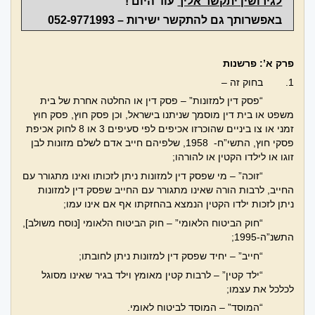
לגירושין יתקשר אליך
עוד היום !
באפשרותך גם להתקשר ישירות –
052-9771993
פרק א’: פרשנות
1.
בחוק זה –
“פסק דין למזונות” – פסק דין או החלטה אחרת של בית
משפט או בית דין מוסמך שניתנו בישראל, וכן פסק חוץ, פסק חוץ
זמני או צו ביניים שהוכרזו אכיפים לפי סעיפים 3 או 8 לחוק אכיפת
פסקי חוץ, התשי”ח- 1958, שלפיהם חייב אדם לשלם מזונות לבן
זוגו או לילדו הקטין או להורהו;
“זוכה” – מי שפסק דין למזונות ניתן לזכותו ואינו מתגורר עם
החייב, לרבות הורה שאינו מתגורר עם החייב שפסק דין למזונות
ניתן לזכות ילדו הקטין הנמצא בהחזקתו אף אם אינו עמו;
“חוק הביטוח הלאומי” – חוק הביטוח הלאומי [נוסח משולב],
התשנ”ה-1995;
“חייב” – יחיד שפסק דין למזונות ניתן לחובתו;
“ילד קטין” – לרבות קטין מאומץ וילד בגיר שאינו מסוגל
לכלכל את עצמו;
“המוסד” – המוסד לביטוח לאומי.