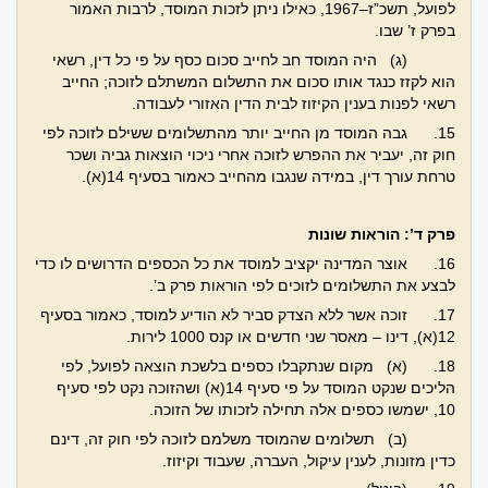
לפועל, תשכ”ז–1967, כאילו ניתן לזכות המוסד, לרבות האמור
בפרק ז’ שבו.
(ג) היה המוסד חב לחייב סכום כסף על פי כל דין, רשאי
הוא לקזז כנגד אותו סכום את התשלום המשתלם לזוכה; החייב
רשאי לפנות בענין הקיזוז לבית הדין האזורי לעבודה.
15.
גבה המוסד מן החייב יותר מהתשלומים ששילם לזוכה לפי
חוק זה, יעביר את ההפרש לזוכה אחרי ניכוי הוצאות גביה ושכר
טרחת עורך דין, במידה שנגבו מהחייב כאמור בסעיף 14(א).
פרק ד’: הוראות שונות
16.
אוצר המדינה יקציב למוסד את כל הכספים הדרושים לו כדי
לבצע את התשלומים לזוכים לפי הוראות פרק ב’.
17.
זוכה אשר ללא הצדק סביר לא הודיע למוסד, כאמור בסעיף
12(א), דינו – מאסר שני חדשים או קנס 1000 לירות.
18.
(א) מקום שנתקבלו כספים בלשכת הוצאה לפועל, לפי
הליכים שנקט המוסד על פי סעיף 14(א) ושהזוכה נקט לפי סעיף
10, ישמשו כספים אלה תחילה לזכותו של הזוכה.
(ב) תשלומים שהמוסד משלמם לזוכה לפי חוק זה, דינם
כדין מזונות, לענין עיקול, העברה, שעבוד וקיזוז.