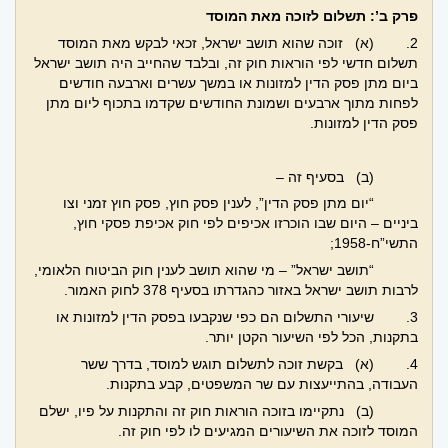
פרק ב’: תשלום לזוכה מאת המוסד
2.
(א) זוכה שהוא תושב ישראל, זכאי לבקש מאת המוסד
תשלום חדשי לפי הוראות חוק זה, ובלבד שהחייב היה תושב ישראל
ביום מתן פסק הדין למזונות או במשך עשרים וארבעה חודשים
לפחות מתוך ארבעים ושמונת החודשים שקדמו בתכוף ליום מתן
פסק הדין למזונות.
(ב) בסעיף זה –
“יום מתן פסק הדין”, לענין פסק חוץ, פסק חוץ זמני וצו
ביניים – היום שבו הוכרזו אכיפים לפי חוק אכיפת פסקי חוץ,
התשי”ח-1958;
“תושב ישראל” – מי שהוא תושב לענין חוק הביטוח הלאומי,
לרבות תושב ישראל באזור כהגדרתו בסעיף 378 לחוק האמור.
3.
שיעורי התשלום הם כפי שנקבעו בפסק הדין למזונות או
בתקנות, הכל לפי השיעור הקטן יותר.
4.
(א) בקשת זוכה לתשלום תוגש למוסד, בדרך ששר
העבודה, בהתייעצות עם שר המשפטים, קבע בתקנות.
(ב) נתקיימו בזוכה הוראות חוק זה והתקנות על פיו, ישלם
המוסד לזוכה את השיעורים המגיעים לו לפי חוק זה.