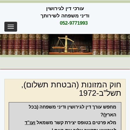
Skip
עורכי דין לגירושין
to
content
ודיני משפחה לשירותך
052-9771993
oggle
gation
חוק המזונות (הבטחת תשלום),
תשל”ב-1972
מחפש
עורך דין לגירושין ודיני משפחה
(בכל
הארץ)?
מלא פרטים בטופס יצירת קשר משמאל
ועו”ד