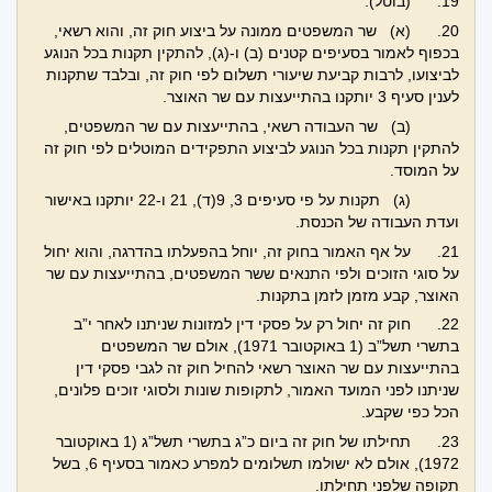
19.
(בוטל).
20.
(א) שר המשפטים ממונה על ביצוע חוק זה, והוא רשאי,
בכפוף לאמור בסעיפים קטנים (ב) ו-(ג), להתקין תקנות בכל הנוגע
לביצועו, לרבות קביעת שיעורי תשלום לפי חוק זה, ובלבד שתקנות
לענין סעיף 3 יותקנו בהתייעצות עם שר האוצר.
(ב) שר העבודה רשאי, בהתייעצות עם שר המשפטים,
להתקין תקנות בכל הנוגע לביצוע התפקידים המוטלים לפי חוק זה
על המוסד.
(ג) תקנות על פי סעיפים 3, 9(ד), 21 ו-22 יותקנו באישור
ועדת העבודה של הכנסת.
21.
על אף האמור בחוק זה, יוחל בהפעלתו בהדרגה, והוא יחול
על סוגי הזוכים ולפי התנאים ששר המשפטים, בהתייעצות עם שר
האוצר, קבע מזמן לזמן בתקנות.
22.
חוק זה יחול רק על פסקי דין למזונות שניתנו לאחר י”ב
בתשרי תשל”ב (1 באוקטובר 1971), אולם שר המשפטים
בהתייעצות עם שר האוצר רשאי להחיל חוק זה לגבי פסקי דין
שניתנו לפני המועד האמור, לתקופות שונות ולסוגי זוכים פלונים,
הכל כפי שקבע.
23.
תחילתו של חוק זה ביום כ”ג בתשרי תשל”ג (1 באוקטובר
1972), אולם לא ישולמו תשלומים למפרע כאמור בסעיף 6, בשל
תקופה שלפני תחילתו.