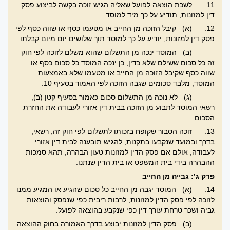
11.
לשכת הוצאה לפועל שאליה הגיש זוכה בקשה לביצוע פסק
דין למזונות, תודיע על כך מיד למוסד.
12.
(א) קיבל הזוכה מן החייב או מטעמו כסף או שווה כסף לפי
פסק דין למזונות, יודיע על כך למוסד תוך שלושים יום מיום קבלתו.
(ב) המוסד ינכה מן התשלום שהוא משלם לזוכה לפי חוק
זה כל סכום ששילם שלא כדין; כן ינכה המוסד כל סכום כסף או
שווה כסף שקיבל הזוכה מן החייב או מטעמו שלא באמצעות
המוסד, מלבד סכומים שגבה הזוכה לפי האמור בסעיף 10.
(ג) לא נוכה מן התשלום סכום כאמור בסעיף קטן (ב),
רשאי המוסד לתבוע מן הזוכה בבית דין אזורי לעבודה את החזרת
הסכום.
13.
זוכה הסבור שקופח בזכותו לתשלום לפי חוק זה, רשאי,
בדרך ובמועד שנקבעו בתקנות, להגיש תובענה לבית דין אזורי
לעבודה; אולם אם פסק הדין למזונות טעון הבהרה, תהא סמכות
ההבהרה בידי בית המשפט או בית הדין שנתנו.
פרק ג’: גבייה מן החייב
14.
(א) המוסד יגבה מן החייב כל סכום שהגיע או המגיע ממנו
לזוכה לפי פסק הדין למזונות, לרבות ריבית כפי שנפסק והוצאות
גביה ושכר טרחת עורך דין כפי שנקבע בהוצאה לפועל.
(ב) פסק הדין למזונות יבוצע בדרך האמורה בחוק ההוצאה