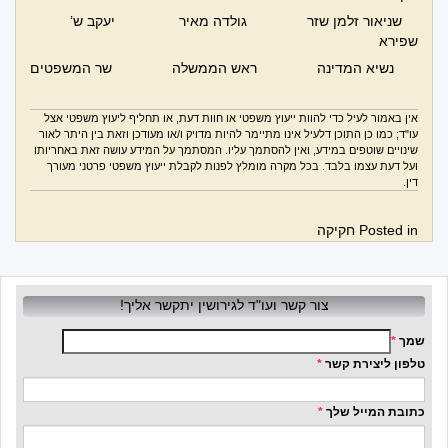
שניאור זלמן שזר גולדה מאיר יעקב ש’
שפירא
נשיא המדינה ראש הממשלה שר המשפטים
אין באמור לעיל כדי להוות ייעוץ משפטי או חוות דעת, או תחליף ליעוץ משפטי אצל
עו"ד; כמו כן התוכן דלעיל אינו מתיימר להיות מדויק ו/או מעודכן וזאת בין היתר לאור
שינויים שוטפים במידע, ואין להסתמך עליו. המסתמך על המידע עושה זאת באחריותו
ועל דעת עצמו בלבד. בכל מקרה מומלץ לפנות לקבלת ייעוץ משפטי פרטני מעורך
דין.
Posted in
חקיקה
צור קשר ועו"ד לגירושין יתקשר אליך!
שמך
*
טלפון ליצירת קשר
*
כתובת המייל שלך
*