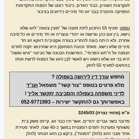
לעקרונות השוויון, כבוד האדם, כיבוד רצונו של המנוח התקדמות
הפסיקה וההכרה בבני זוג חד מיניים כידועים בציבור.
נפסק
: סעיף 55 התכוון לתת מענה של “מעין צוואה” לזוג שלא
נישא, בין אם כהן וגרושה או יהודי ונוצריה או חד מיניים או כל סיבה
אחרת, ולא היתה כוונה להחריג בצורה אקטיבית דווקא זוג חד
מיניים שלא נישא. מאחר וכוונת המחוקק היא שהרכוש יוקנה לאדם
הנמנה על ה”חוג הפנימי”, הפרשנות הנכונה של הביטוי “איש ואשה”
היא בני זוג שלא נישאו ויש לאשר לבן הזוג של המנוח לרשת אותו
בהתאם לסעיף 55 לחוק.
מחפש
עורך דין לירושה בעפולה
?
מלא פרטים בטופס “צור קשר” משמאל
ועו”ד
לדיני משפחה בעפולה והסביבה יתקשר אליך
!
באפשרותך גם להתקשר ישירות –
052-9771993
ע”א (מחוזי נצרת) 3245/03
מדובר בשני גברים יהודים, אשר חיו כבני זוג, קיימו משק בית
משותף ומערכת יחסים רומנטית במשך כ-40 שנה. לאחר פטירת
אחד מבני הזוג (להלן “המנוח”), ביקש בן הזוג הנותר (להלן