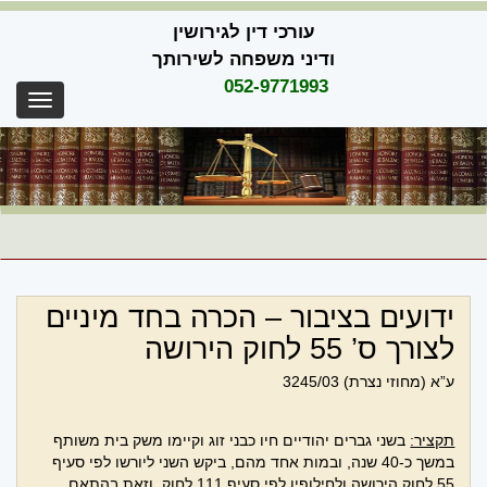
Skip
עורכי דין לגירושין
to
content
ודיני משפחה לשירותך
052-9771993
oggle
gation
ידועים בציבור – הכרה בחד מיניים
לצורך ס’ 55 לחוק הירושה
ע”א (מחוזי נצרת) 3245/03
תקציר:
בשני גברים יהודיים חיו כבני זוג וקיימו משק בית משותף
במשך כ-40 שנה, ובמות אחד מהם, ביקש השני ליורשו לפי סעיף
55 לחוק הירושה ולחילופין לפי סעיף 111 לחוק, וזאת בהתאם