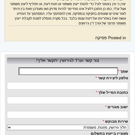
יצוין כי אין באמור לעיל כדי להוות ייעוץ משפטי או חוות דעת, או תחליף ליעוץ משפטי
אצל עו"ד; כמו כן התוכן דלעיל אינו מתיימר להיות מדויק ו/או מעודכן וזאת בין היתר
לאור שינויים שוטפים בחקיקה ובפסיקה, ואין להסתמך עליו. המסתמך על המידע
עושה זאת באחריותו ועל דעת עצמו בלבד. בכל מקרה מומלץ לפנות לקבלת ייעוץ
משפטי פרטני של עורך דין גירושים
Posted in
פסיקה
צור קשר ועו"ד לגירושין יתקשר אליך!
שמך
*
טלפון ליצירת קשר
*
כתובת המייל שלך
*
ישוב מגורים
*
שירות מבוקש
*
מעוניין בייעוץ בתשלום