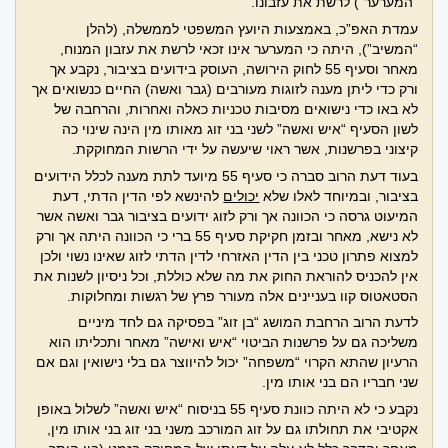
“המערער”) לרשת את עזבונו.
עמדת האפ”כ, באמצעות היועץ המשפטי לממשלה, (להלן
“המשיב”), היתה כי המערער אינו זכאי לרשת את עזבון המנוח,
מאחר וסעיף 55 לחוק הירושה, העוסק בידועים בציבור, נקבע אך
ורק כדי ליתן מענה לזוגות מעורבים (גבר ואשה) החיים כנשואים אך
לא באו כדי נישואים מסיבות טכניות כאלה ואחרות, והרחבה של
לשון הסעיף “איש ואשה” לשני בני זוג מאותו מין הינה שינוי כה
קיצוני בפרשנות, אשר ראוי שיעשה על ידי הרשות המחוקקת.
בעוד דעת הרוב סברה כי סעיף 55 מיועד לתת מענה לכלל הידועים
בציבור, ובמיוחד לאלו שלא
יכולים
להינשא לפי הדין הדתי, דעת
המיעוט גרסה כי הכוונה אך ורק לזוג ידועים בציבור גבר ואשה אשר
לא נישא, מאחר ובזמן חקיקת סעיף 55 ברי כי הכוונה היתה אך ורק
למצוא פתרון טכני בין הדין האזרחי לדין הדתי לזוג שאינו נשוי ולכן
אין להכניס להוראת החוק את מה שלא כוללת, וכל ניסיון לשנות את
הסטאטוס קוו בעניינים אלה מעורר פרץ של רגשות ומחלוקות.
לדעת הרוב הרחבת המושג “בן זוג” בפסיקה גם לחד מיניים
משליכה גם על פרשנות הביטוי “איש ואישה” מאחר ותכליתו הוא
הרעיון שהתא הקרוי “משפחה” יכול להיווצר גם בלי נישואין וגם אם
שני חבריו הם בני אותו מין.
נקבע כי לא היתה כוונת סעיף 55 בניסוח “איש ואשה” לשלול באופן
אקטיבי את תחולתו גם על זוג המורכב משני בני זוג בני אותו מין,