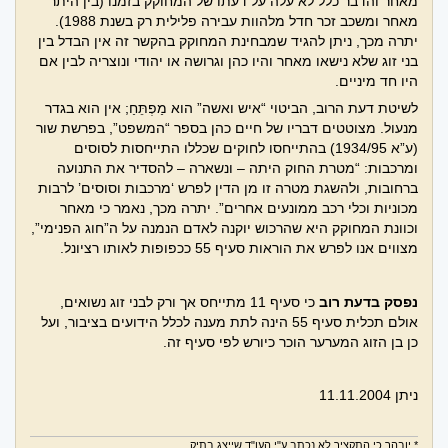
מאחר והדבר כלל לא עלה על דעתו של המחוקק בזמנו (בין היתר
מאחר ומשכב זכר חדל מלהוות עבירה פלילית רק בשנת 1988).
יתרה מכך, ניתן להגיד שמבחינת המחוקק בהקשר זה אין הבדל בין
בני זוג שלא נישאו מאחר והיו כהן וגרושה או יהודי ונוצריה לבין אם
היו חד מיניים.
לשיטת דעת הרוב, הביטוי “איש ואשה” הוא מַפְתֵּחַ; אין הוא בגדר
מנעול. מצוטטים דבריו של חיים כהן בספר “המשפט”, בפרשת שור
(ע”א 1934/95) בהתייחסו לחוקים שכללו התייחסות לסוסים
ומרכבות: “מטרת החוק היתה – ונשארה – להסדיר את התנועה
ברחובות, ולהשגת מטרה זו מן הדין לפרש ‘מרכבות וסוסים’ לרבות
מכוניות וכלי רכב ממונעים אחרים”. יתרה מכך, נאמר כי מאחר
וכוונת המחוקק היא שהרכוש יוקנה לאדם הנמנה על ה”חוג הפנימי”,
מצווים אנו לפרש את הוראות סעיף 55 ככפופות לאותו רציונל.
נפסק בדעת רוב
כי סעיף 11 מתייחס אך ורק לבני זוג נשואים,
אולם תכלית סעיף 55 הינה לתת מענה לכלל הידועים בציבור, ועל
כן בן הזוג המערער הוכר כיורש לפי סעיף זה.
ניתן 11.11.2004
* יובהר כי התקציר לא נכתב ע"י העו"ד שייצג בתיק